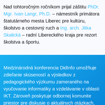
Nad tohtoročným ročníkom prijal záštitu
PhDr.
Mgr. Ivan Langr, Ph.D.
– námestník primátora
štatutárneho mesta Liberec pre kultúru,
školstvo a cestovný ruch a
Ing. arch. Jitka
Skalická
– radní Libereckého kraja pre rezort
školstva a športu.
Medzinárodná konferencia DidInfo umožňuje
zdieľanie skúseností a výsledkov z
pedagogického výzkumu zameraného na
vyučovanie informatiky a vzdelávanie v oblasti
IKT. Zároveň poskytuje odbornej komunite
priestor pre diskusie o aktuálnych otázkach,