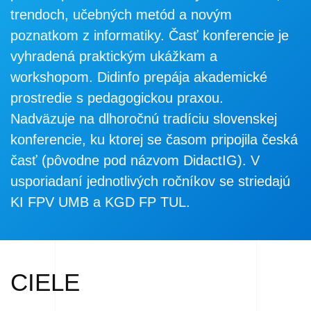
trendoch, učebných metód a novým
poznatkom z informatiky. Časť konferencie je
vyhradená praktickým ukážkam a
workshopom. Didinfo prepája akademické
prostredie s pedagogickou praxou.
Nadväzuje na dlhoročnú tradíciu slovenskej
konferencie, ku ktorej se časom pripojila česká
časť (pôvodne pod názvom DidactIG). V
usporiadaní jednotlivých ročníkov se striedajú
KI FPV UMB
a
KGD FP TUL
.
CIELE