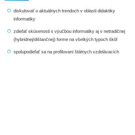
diskutovať o aktuálnych trendoch v oblasti didaktiky
informatiky
zdieľať skúsenosti s výučbou informatiky
aj v netradičnej
(hybridnej/dištančnej) forme
na všetkých typoch škôl
spolupodieľať sa na profilovaní štátnych vzdelávacích
programov pre základné a stredné školy
podporiť výmenu skúseností medzi akademickým
prostredím a praxou
zdieľať výsledky výskumov zameraných na vyššie
uvedené tematické oblasti
nadviazať a prehĺbiť spoluprácu odborných pracovísk
zameraných na prípravu budúcich učiteľov informatiky